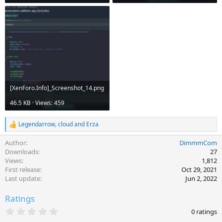
[XenForo.Info]_Screenshot_14.png
46.5 KB · Views: 459
Legendarrow
,
cloud
and
Erza
R
e
Author
DimmmCom
a
c
Downloads
27
t
Views
1,812
i
First release
Oct 29, 2021
o
Last update
Jun 2, 2022
n
s
Ratings
:
0
0 ratings
.