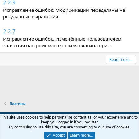
2.2.9
Исправление ошибок. Модификации переделаны на
регулярные выражения.
2.2.7
Исправление ошибок. Изменённые пользователем
значения настроек мастер-стиля плагина при...
Read more…
Плагины
Default style
English (US)
This site uses cookies to help personalise content, tailor your experience and to
keep you logged in if you register.
Contact us
Terms and rules
Privacy policy
Help
R
By continuing to use this site, you are consenting to our use of cookies.
S
S
Accept
Learn more…
®
Community platform by XenForo
© 2010-2026 XenForo Ltd.