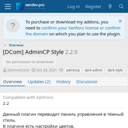
Log in
Register
To purchase or download my addons, you
need to
confirm your Xenforo license or confirm
the domain
on which you plan to use the plugin.
Плагины
[DCom] AdminCP Style
2.2.9
No permission to download
A
C
T
DimmmCom
Oct 29, 2021
admincp
dark admin
dark style
u
r
a
t
e
g
Overview
Updates (2)
History
Discussion
h
a
s
o
t
r
i
Compatible with XenForo
o
2.2
n
d
Данный плагин переводит панель управления в тёмный
a
стиль.
t
В плагине есть настройки цветов.
e