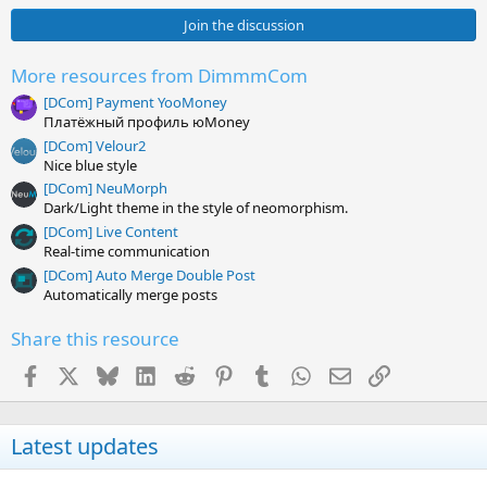
0
0
Join the discussion
s
t
a
More resources from DimmmCom
r
[DCom] Payment YooMoney
(
s
Платёжный профиль юMoney
)
[DCom] Velour2
Nice blue style
[DCom] NeuMorph
Dark/Light theme in the style of neomorphism.
[DCom] Live Content
Real-time communication
[DCom] Auto Merge Double Post
Automatically merge posts
Share this resource
Facebook
X
Bluesky
LinkedIn
Reddit
Pinterest
Tumblr
WhatsApp
Email
Link
Latest updates